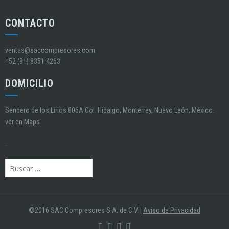
CONTACTO
ventas@saccompresores.com
+52 (81) 8351 4263
DOMICILIO
Sendero de los Lirios 806A Col. Hidalgo, Monterrey, Nuevo León, México.
ver en Maps
.
Buscar:
©2016 SAC Compresores S.A. de C.V. |
Aviso de Privacidad