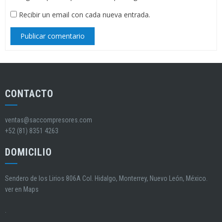
Recibir un email con cada nueva entrada.
CONTACTO
ventas@saccompresores.com
+52 (81) 8351 4263
DOMICILIO
Sendero de los Lirios 806A Col. Hidalgo, Monterrey, Nuevo León, México.
ver en Maps
.