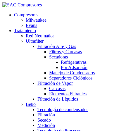
Compresores
Milwaukee
Evans
Tratamiento
Red Neumática
Ultrafilter
Filtración Aire y Gas
Filtros y Carcasas
Secadoras
Refrigerativas
Por Adsorción
Manejo de Condensados
Separadores Ciclónicos
Filtración de Vapor
Carcasas
Elementos Filtrantes
Filtración de Líquidos
Beko
Tecnología de condensados
Filtración
Secado
Medición
Tecnología de Procesos