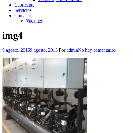
Lubricante
Servicios
Contacto
Vacantes
img4
9 agosto, 2016
9 agosto, 2016
Por
admin
No hay comentarios